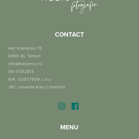
CONTACT
Het Koetshuis 15
9356 DL Tolbert
info@kleijenco.nl
06-17332813
KvK: 02077699, t.n.v.
JKC (Jolanda Kleij Collectie)
MENU