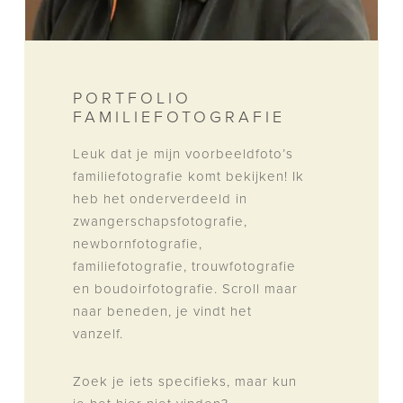
PORTFOLIO
FAMILIEFOTOGRAFIE
Leuk dat je mijn voorbeeldfoto’s
familiefotografie komt bekijken! Ik
heb het onderverdeeld in
zwangerschapsfotografie,
newbornfotografie,
familiefotografie, trouwfotografie
en boudoirfotografie. Scroll maar
naar beneden, je vindt het
vanzelf.
Zoek je iets specifieks, maar kun