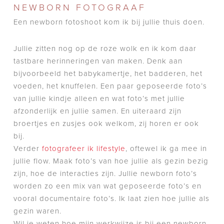
NEWBORN FOTOGRAAF
Een newborn fotoshoot kom ik bij jullie thuis doen.
Jullie zitten nog op de roze wolk en ik kom daar
tastbare herinneringen van maken. Denk aan
bijvoorbeeld het babykamertje, het badderen, het
voeden, het knuffelen. Een paar geposeerde foto’s
van jullie kindje alleen en wat foto’s met jullie
afzonderlijk en jullie samen. En uiteraard zijn
broertjes en zusjes ook welkom, zij horen er ook
bij.
Verder
fotografeer ik lifestyle
, oftewel ik ga mee in
jullie flow. Maak foto’s van hoe jullie als gezin bezig
zijn, hoe de interacties zijn. Jullie newborn foto’s
worden zo een mix van wat geposeerde foto’s en
vooral documentaire foto’s. Ik laat zien hoe jullie als
gezin waren.
Wil je weten hoe mijn werkwijze is bij een newborn