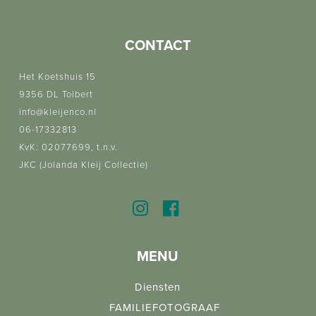
CONTACT
Het Koetshuis 15
9356 DL Tolbert
info@kleijenco.nl
06-17332813
KvK: 02077699, t.n.v.
JKC (Jolanda Kleij Collectie)
MENU
Diensten
FAMILIEFOTOGRAAF