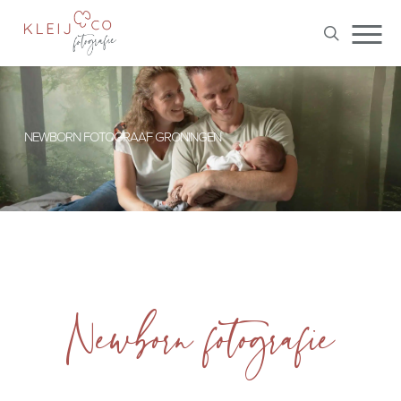
Skip
Me
to
search
main
content
NEWBORN FOTOGRAAF GRONINGEN
Newborn fotografie