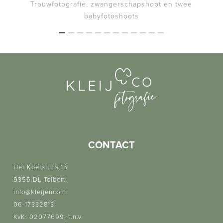
Trouwfotografie, zwangerschapshoot en twee
babyfotoshoots
CONTACT
Het Koetshuis 15
9356 DL Tolbert
info@kleijenco.nl
06-17332813
KvK: 02077699, t.n.v.