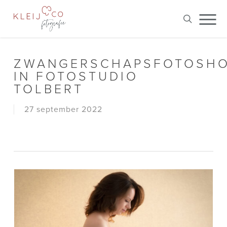
Skip
Me
to
search
main
content
ZWANGERSCHAPSFOTOSH
IN FOTOSTUDIO
TOLBERT
27 september 2022