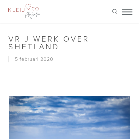
Skip
Me
to
search
main
content
VRIJ WERK OVER
SHETLAND
5 februari 2020