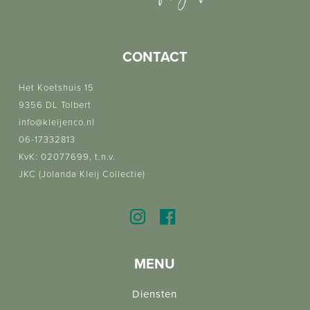
CONTACT
Het Koetshuis 15
9356 DL Tolbert
info@kleijenco.nl
06-17332813
KvK: 02077699, t.n.v.
JKC (Jolanda Kleij Collectie)
MENU
Diensten