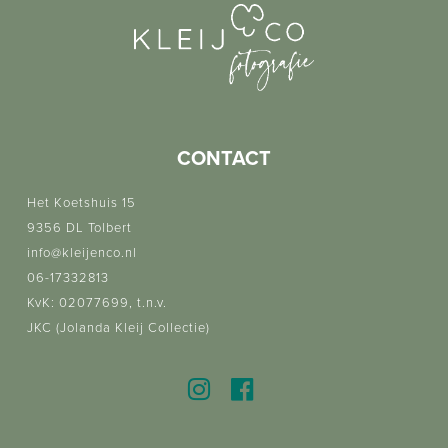
CONTACT
Het Koetshuis 15
9356 DL Tolbert
info@kleijenco.nl
06-17332813
KvK: 02077699, t.n.v.
JKC (Jolanda Kleij Collectie)