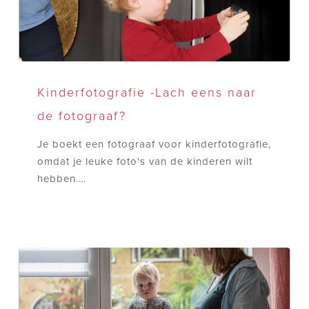
Kinderfotografie
-
Kinderfotografie -Lach eens naar
Lach
de fotograaf?
eens
naar
Je boekt een fotograaf voor kinderfotografie,
de
omdat je leuke foto's van de kinderen wilt
fotograaf?
hebben.…