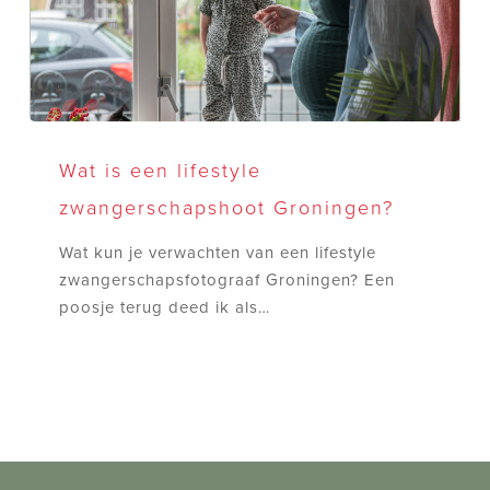
Wat
is
Wat is een lifestyle
een
zwangerschapshoot Groningen?
lifestyle
zwangerschapshoot
Wat kun je verwachten van een lifestyle
Groningen?
zwangerschapsfotograaf Groningen? Een
poosje terug deed ik als…