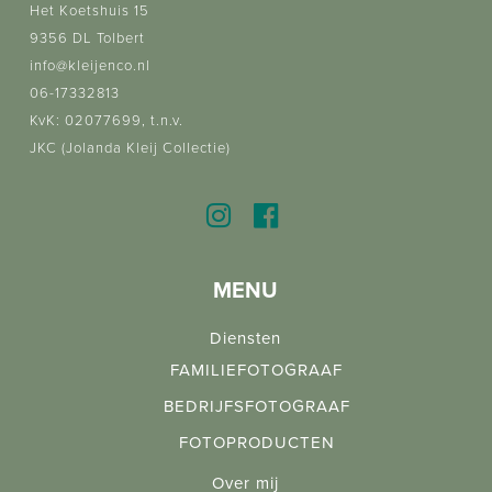
Het Koetshuis 15
9356 DL Tolbert
info@kleijenco.nl
06-17332813
KvK: 02077699, t.n.v.
JKC (Jolanda Kleij Collectie)
MENU
Diensten
FAMILIEFOTOGRAAF
BEDRIJFSFOTOGRAAF
FOTOPRODUCTEN
Over mij