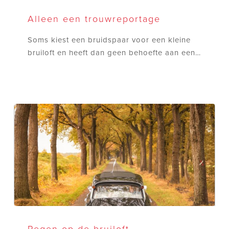
Alleen
een
Alleen een trouwreportage
trouwreportage
Soms kiest een bruidspaar voor een kleine
bruiloft en heeft dan geen behoefte aan een…
Regen
op
Regen op de bruiloft