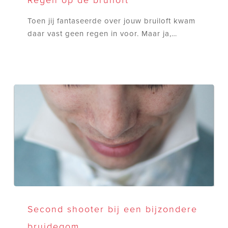
de
Toen jij fantaseerde over jouw bruiloft kwam
bruiloft
daar vast geen regen in voor. Maar ja,…
Second
shooter
Second shooter bij een bijzondere
bij
bruidegom