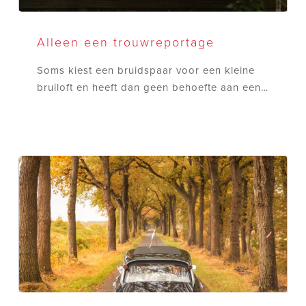
Alleen
een
Alleen een trouwreportage
trouwreportage
Soms kiest een bruidspaar voor een kleine
bruiloft en heeft dan geen behoefte aan een…
Regen