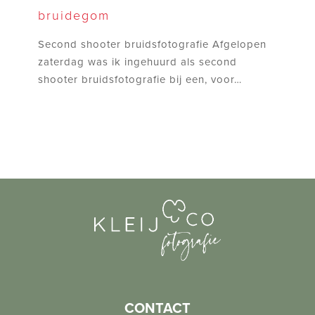
bij
bruidegom
een
bijzondere
Second shooter bruidsfotografie Afgelopen
bruidegom
zaterdag was ik ingehuurd als second
shooter bruidsfotografie bij een, voor…
CONTACT