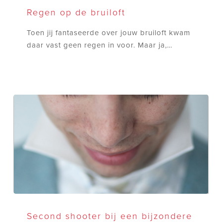
op
Regen op de bruiloft
de
Toen jij fantaseerde over jouw bruiloft kwam
bruiloft
daar vast geen regen in voor. Maar ja,…
Second
shooter
Second shooter bij een bijzondere