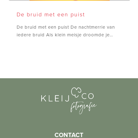
De
bruid
De bruid met een puist
met
De bruid met een puist De nachtmerrie van
een
iedere bruid Als klein meisje droomde je…
puist
CONTACT