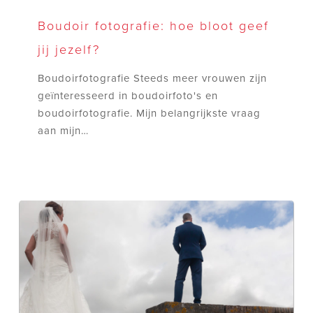
Boudoir
fotografie:
Boudoir fotografie: hoe bloot geef
hoe
jij jezelf?
bloot
geef
Boudoirfotografie Steeds meer vrouwen zijn
jij
geïnteresseerd in boudoirfoto's en
jezelf?
boudoirfotografie. Mijn belangrijkste vraag
aan mijn…