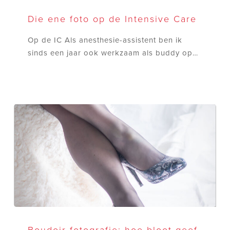
Die
ene
Die ene foto op de Intensive Care
foto
Op de IC Als anesthesie-assistent ben ik
op
sinds een jaar ook werkzaam als buddy op…
de
Intensive
Care
Boudoir
fotografie:
Boudoir fotografie: hoe bloot geef