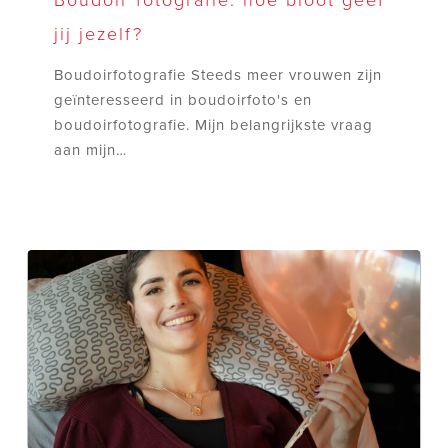
hoe
jij jezelf?
bloot
geef
Boudoirfotografie Steeds meer vrouwen zijn
jij
geïnteresseerd in boudoirfoto's en
jezelf?
boudoirfotografie. Mijn belangrijkste vraag
aan mijn…