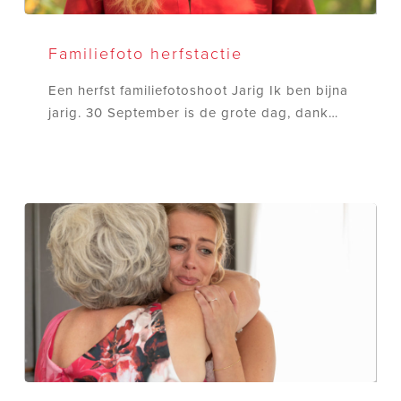
Familiefoto
herfstactie
Familiefoto herfstactie
Een herfst familiefotoshoot Jarig Ik ben bijna
jarig. 30 September is de grote dag, dank…
7