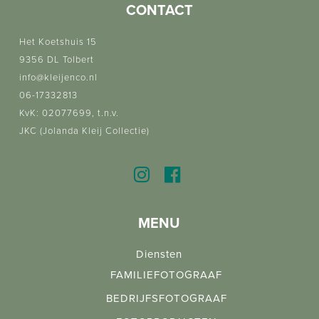
CONTACT
Het Koetshuis 15
9356 DL Tolbert
info@kleijenco.nl
06-17332813
KvK: 02077699, t.n.v.
JKC (Jolanda Kleij Collectie)
MENU
Diensten
FAMILIEFOTOGRAAF
BEDRIJFSFOTOGRAAF