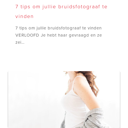
tips
7 tips om jullie bruidsfotograaf te
om
vinden
jullie
bruidsfotograaf
7 tips om jullie bruidsfotograaf te vinden
te
VERLOOFD Je hebt haar gevraagd en ze
vinden
zei…