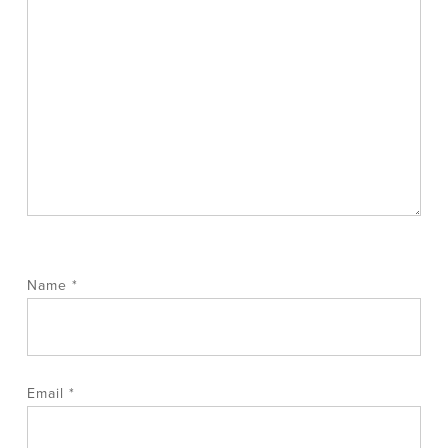
Name
*
Email
*