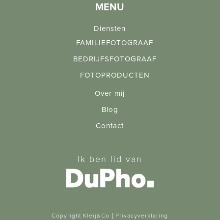
MENU
Diensten
FAMILIEFOTOGRAAF
BEDRIJFSFOTOGRAAF
FOTOPRODUCTEN
Over mij
Blog
Contact
Ik ben lid van
Copyright Kleij&Co |
Privacyverklaring