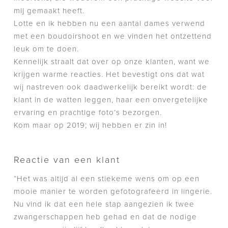
mij gemaakt heeft.
Lotte en ik hebben nu een aantal dames verwend
met een boudoirshoot en we vinden het ontzettend
leuk om te doen.
Kennelijk straalt dat over op onze klanten, want we
krijgen warme reacties. Het bevestigt ons dat wat
wij nastreven ook daadwerkelijk bereikt wordt: de
klant in de watten leggen, haar een onvergetelijke
ervaring en prachtige foto’s bezorgen.
Kom maar op 2019; wij hebben er zin in!
Reactie van een klant
“Het was altijd al een stiekeme wens om op een
mooie manier te worden gefotografeerd in lingerie.
Nu vind ik dat een hele stap aangezien ik twee
zwangerschappen heb gehad en dat de nodige