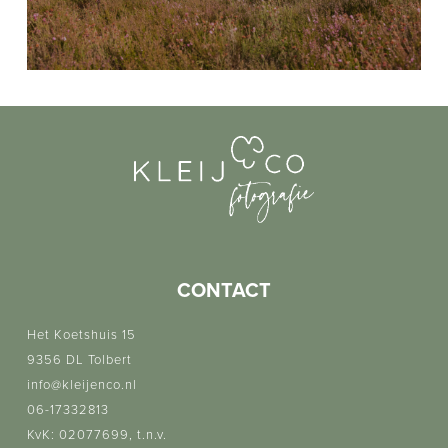
CONTACT
Het Koetshuis 15
9356 DL Tolbert
info@kleijenco.nl
06-17332813
KvK: 02077699, t.n.v.