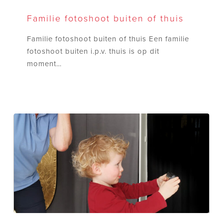
Familie
fotoshoot
Familie fotoshoot buiten of thuis
buiten
Familie fotoshoot buiten of thuis Een familie
of
fotoshoot buiten i.p.v. thuis is op dit
thuis
moment…
Kinderfotografie