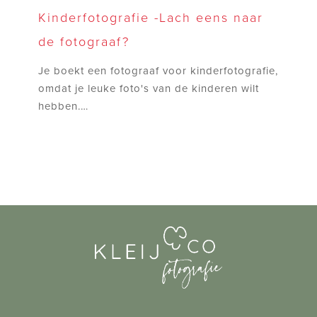
-
Kinderfotografie -Lach eens naar
Lach
de fotograaf?
eens
naar
Je boekt een fotograaf voor kinderfotografie,
de
omdat je leuke foto's van de kinderen wilt
fotograaf?
hebben.…