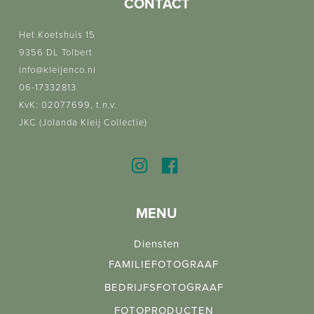
CONTACT
Het Koetshuis 15
9356 DL Tolbert
info@kleijenco.nl
06-17332813
KvK: 02077699, t.n.v.
JKC (Jolanda Kleij Collectie)
MENU
Diensten
FAMILIEFOTOGRAAF
BEDRIJFSFOTOGRAAF
FOTOPRODUCTEN