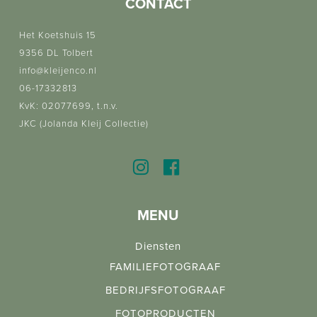
CONTACT
Het Koetshuis 15
9356 DL Tolbert
info@kleijenco.nl
06-17332813
KvK: 02077699, t.n.v.
JKC (Jolanda Kleij Collectie)
MENU
Diensten
FAMILIEFOTOGRAAF
BEDRIJFSFOTOGRAAF
FOTOPRODUCTEN