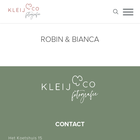
Skip
Me
to
search
main
content
ROBIN & BIANCA
CONTACT
Het Koetshuis 15