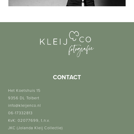
CONTACT
Het Koetshuis 15
9356 DL Tolbert
info@kleijenco.nl
06-17332813
KvK: 02077699, t.n.v.
JKC (Jolanda Kleij Collectie)