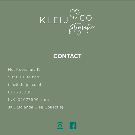
CONTACT
Het Koetshuis 15
9356 DL Tolbert
info@kleijenco.nl
06-17332813
KvK: 02077699, t.n.v.
JKC (Jolanda Kleij Collectie)