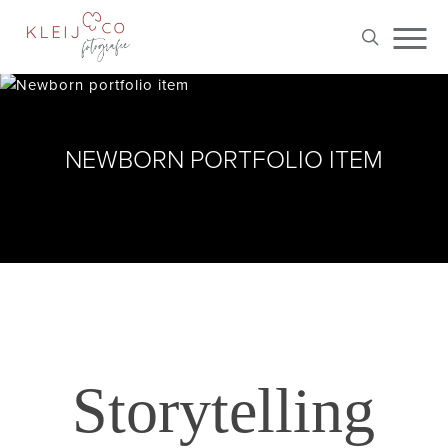
Skip
Me
to
search
main
content
NEWBORN PORTFOLIO ITEM
Storytelling