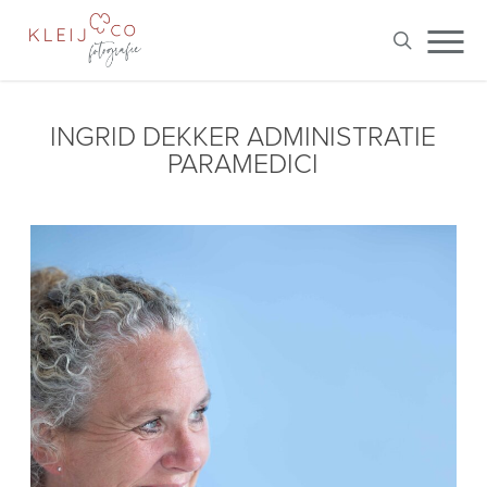
Skip
Me
to
search
main
content
INGRID DEKKER ADMINISTRATIE
PARAMEDICI